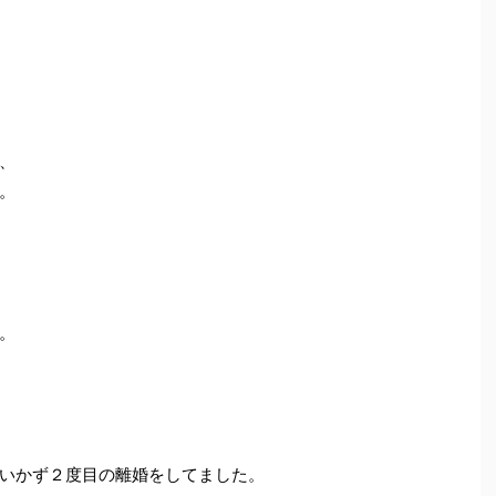
、
。
。
いかず２度目の離婚をしてました。